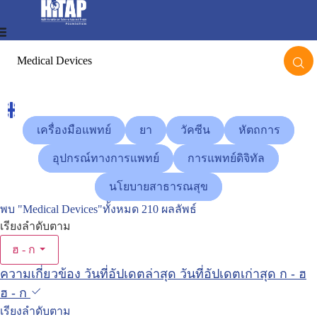
S
k
i
p
t
En
o
gli
c
sh
เครื่องมือแพทย์
เครื่องมือแพทย์
ยา
ยา
วัคซีน
วัคซีน
หัตถการ
หัตถการ
o
อุปกรณ์ทางการแพทย์
อุปกรณ์ทางการแพทย์
การแพทย์ดิจิทัล
การแพทย์ดิจิทัล
n
t
นโยบายสาธารณสุข
นโยบายสาธารณสุข
e
พบ
"Medical Devices"
ทั้งหมด
210
ผลลัพธ์
n
เรียงลำดับตาม
t
ฮ - ก
ความเกี่ยวข้อง
วันที่อัปเดตล่าสุด
วันที่อัปเดตเก่าสุด
ก - ฮ
ฮ - ก
เรียงลำดับตาม